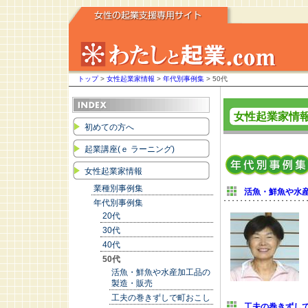
トップ
>
女性起業家情報
>
年代別事例集
> 50代
女性起業家情
初めての方へ
起業講座(ｅ ラーニング)
女性起業家情報
業種別事例集
活魚・鮮魚や水
年代別事例集
20代
30代
40代
50代
活魚・鮮魚や水産加工品の
製造・販売
工夫の巻きずしで町おこし
工夫の巻きずし