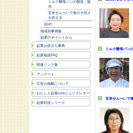
ミルク酵母パンの製造・販
売
玄米せんべいで食の大切さ
を訴える
60代
地域別事例集
起業のポイントから
起業お役立ち事典
ミルク酵母パン
起業相談FAQ
関連リンク集
アンケート
広告の掲載について
わたしと起業comニューズレター
玄米せんべいで
起業対談シリーズ