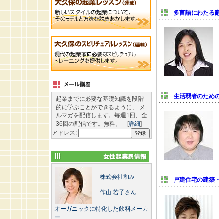
多言語にわたる
生活弱者のため
起業までに必要な基礎知識を段階
的に学ぶことができるように、 メ
ルマガを配信します。毎週1回、全
36回の配信です。無料。 [
詳細
]
アドレス:
株式会社和み
戸建住宅の建築
作山 若子さん
オーガニックに特化した飲料メーカ
ー