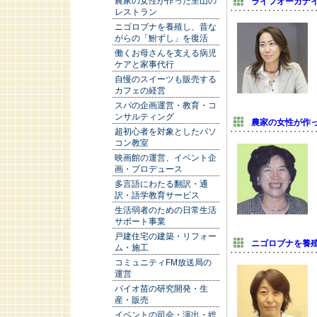
農家の女性が作った里山の
ライフオーガナ
レストラン
ニゴロブナを養殖し、昔な
がらの「鮒ずし」を復活
働くお母さんを支える病児
ケアと家事代行
自慢のスイーツも販売する
カフェの経営
スパの企画運営・教育・コ
ンサルティング
農家の女性が作
超初心者を対象としたパソ
コン教室
映画館の運営、イベント企
画・プロデュース
多言語にわたる翻訳・通
訳・語学教育サービス
生活弱者のための日常生活
サポート事業
戸建住宅の建築・リフォー
ニゴロブナを養
ム・施工
コミュニティFM放送局の
運営
バイオ苗の研究開発・生
産・販売
イベントの司会・演出・総