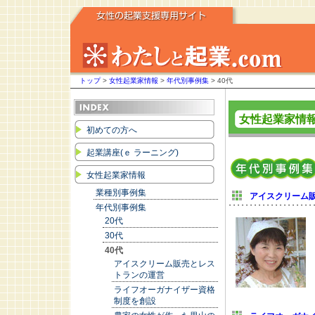
トップ
>
女性起業家情報
>
年代別事例集
> 40代
女性起業家情
初めての方へ
起業講座(ｅ ラーニング)
女性起業家情報
業種別事例集
アイスクリーム
年代別事例集
20代
30代
40代
アイスクリーム販売とレス
トランの運営
ライフオーガナイザー資格
制度を創設