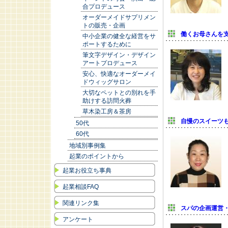
合プロデュース
オーダーメイドサプリメン
トの販売・企画
働くお母さんを
中小企業の健全な経営をサ
ポートするために
筆文字デザイン・デザイン
アートプロデュース
安心、快適なオーダーメイ
ドウィッグサロン
大切なペットとの別れを手
助けする訪問火葬
草木染工房＆茶房
自慢のスイーツ
50代
60代
地域別事例集
起業のポイントから
起業お役立ち事典
起業相談FAQ
関連リンク集
スパの企画運営
アンケート