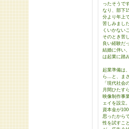
ったそうで
なり、部下
分より年上
苦しみまし
くいかない
そのとき苦
良い経験だ
結婚に伴い
は起業に踏
起業準備は
ら…と、ま
「現代社会
月間ひたす
映像制作事業
ェイを設立
資本金が10
思ったから
性を試すこ