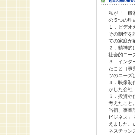
起業の際の重要
私が「一般
の５つの理
１．ビデオ
その制作を
ての家庭が
２．精神的
社会的ニー
３．インタ
たこと（事実
ツのニーズ
４．映像制
かした会社
５．投資や
考えたこと
当初、事業
ビジネス」
えました。
ネスチャン