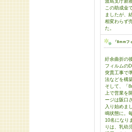
渡島支庁新産
この助成金
ましたが、
相変わらず
た。
「8ｍｍフ
紆余曲折の
フィルムのD
突貫工事で
法などを構
そして、「
上で営業を
ージは阪口
入り始めま
鳴状態に。
10名にな
りは、乳幼