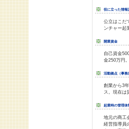
役に立った情報
公立はこだ
ンチャー起
開業資金
自己資金5
金250万円
活動拠点（事務
創業から3
ス。現在は
起業時の管理体
地元の商工
経営指導員