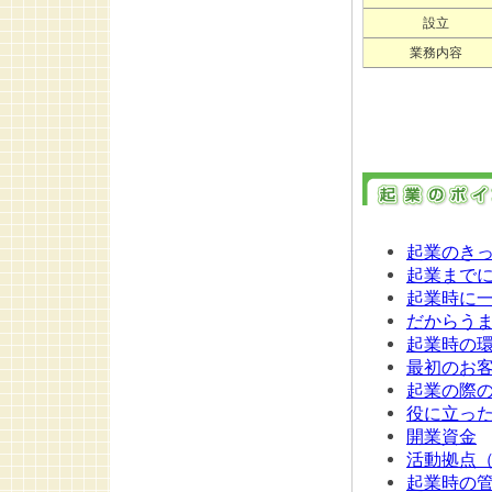
設立
業務内容
起業のき
起業まで
起業時に
だからう
起業時の
最初のお
起業の際
役に立っ
開業資金
活動拠点
起業時の