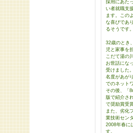
採用にあた
い者就職支
ます。この
な喜びであ
るそうです
32歳のと
児と家事を
こだて湯の
お世話にな
受けました
名度があが
でのネット
その後、「
版で紹介され
で奨励賞受
また、劣化
業技術セン
2008年春
す。