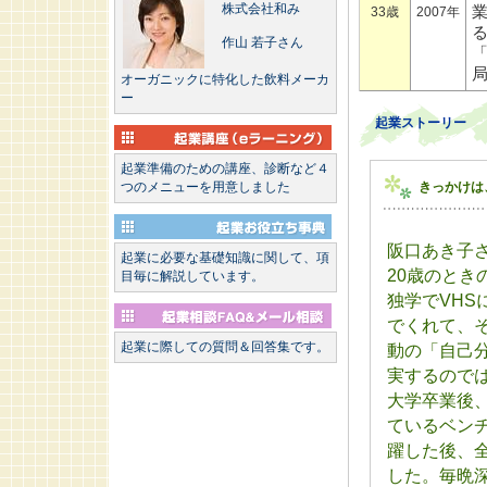
株式会社和み
33歳
2007年
作山 若子さん
オーガニックに特化した飲料メーカ
ー
起業ストーリー
起業準備のための講座、診断など４
つのメニューを用意しました
きっかけは
阪口あき子
起業に必要な基礎知識に関して、項
20歳のとき
目毎に解説しています。
独学でVH
でくれて、
起業に際しての質問＆回答集です。
動の「自己
実するので
大学卒業後
ているベン
躍した後、
した。毎晩