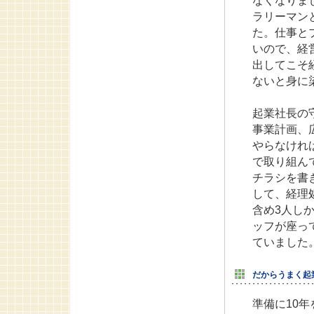
なくなりま
ラリーマン
た。仕事と
いので、経
出してこそ
ないと身に
起業社長の
事業計画、
やらなけれ
で取り組ん
チラシを書
して、経理
含め3人し
ッフが座っ
ていました
だからうまく起
準備に10