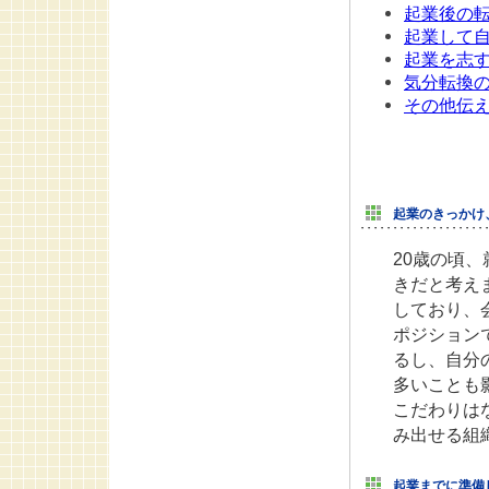
起業後の
起業して
起業を志
気分転換
その他伝
起業のきっかけ
20歳の頃
きだと考え
しており、
ポジション
るし、自分
多いことも
こだわりは
み出せる組
起業までに準備