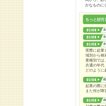
かなものに
女
女
女
実際に起業
域別から検
業種別では
共通の年代
どのように
起
起業の際に
また何が障
自