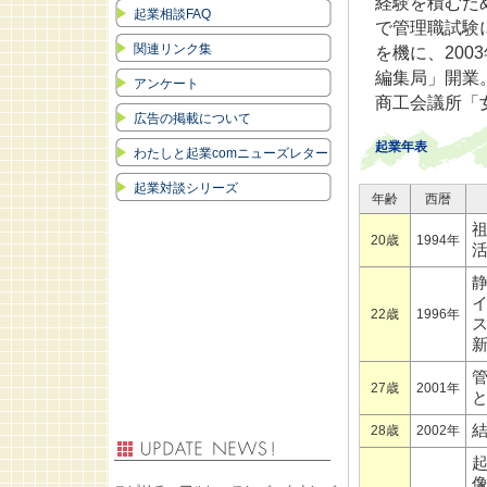
経験を積むた
起業相談FAQ
で管理職試験
関連リンク集
を機に、200
編集局」開業。
アンケート
商工会議所「
広告の掲載について
起業年表
わたしと起業comニューズレター
起業対談シリーズ
年齢
西暦
20歳
1994年
22歳
1996年
27歳
2001年
28歳
2002年