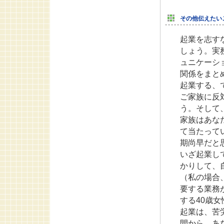
その他伝えたい
起業を志す
しょう。実
ュニケーシ
関係をまと
起業する、
ご家族に反
う。そして
家族はあな
て当たって
期尚早だと
いざ起業し
かりして、
（私の場合
要する業務
する40歳
起業は、苦
間から、あ