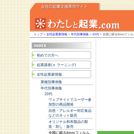
トップ
>
女性起業家情報
>
年代別事例集
>
20代
> 全国に眠る8mmフィ
初めての方へ
起業講座(ｅ ラーニング)
女性起業家情報
業種別事例集
年代別事例集
20代
ウェブサイトでユーザー参
加型の商品開発
自然・アレルギー対応食品
などのネット販売
オリジナル和布製品の製
造・卸し・販売
全国に眠る8mmフィルム