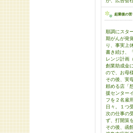
が、広告会
起業後の苦
順調にスタ
期がんが発
り、事実上
書き続け、
レンジ計画（
創業助成金
ので、お母
その後、実
頼める店「
援センター
フを２名雇
日々。１つ
次の仕事の
ず、打開策
その後、函