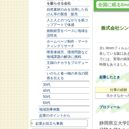
を蘇らせる会社
全国に眠る8m
自然素材のみを活用した石
けん等の製造・販売
人と人とのつながりを紙コ
ップアートで体感
株式会社シン
旅館経営をベースに地域を
活性化
ホームページ制作・マーケ
ティングリサーチ
古い8mmフィルム
障害者就労、環境問題など
長している阪口あ
地域課題の解決に挑戦
でには、実母の病
主婦のチカラをプロデュー
時期もありました
ス
いのちと食べ物の本当の関
起業したとき
係を伝える
30代
仕事の経験
40代
生かさなかっ
50代
60代
プロフィール
地域別事例集
起業のポイントから
静岡県立大学
起業お役立ち事典