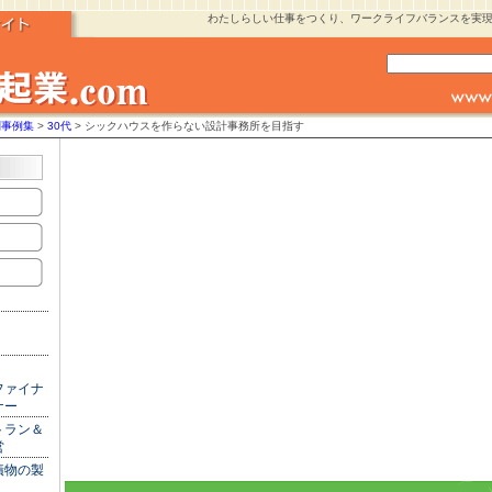
わたしらしい仕事をつくり、ワークライフバランスを実
別事例集
>
30代
> シックハウスを作らない設計事務所を目指す
ファイナ
ナー
トラン＆
営
漬物の製