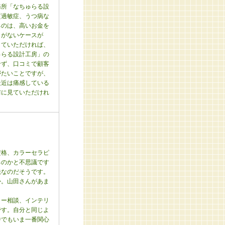
務所「なちゅらる設
質過敏症、うつ病な
るのは、高いお金を
うがないケースが
きていただければ、
ゅらる設計工房」の
せず、口コミで顧客
がたいことですが、
最近は痛感している
前に見ていただけれ
資格、カラーセラピ
るのかと不思議です
法なのだそうです。
か。山田さんがあま
ラー相談、インテリ
です。自分と同じよ
中でもいま一番関心