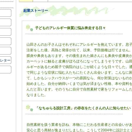
起業ストーリー
子どものアレルギー体質に悩み奔走する日々
山田さんのお子さんはそれぞれにアレルギーを抱えています。息
注射をした後、高熱と発疹が出て、以来、予防接種は打てません
膜炎や鼻炎もあります。その後生まれた娘さんにも鼻炎や皮膚炎
ズレター
カーペットに触ると皮膚がぼろぼろになってしまうそうです。山
ルギーがあるため親子で病院のはしごが続くような日々でした。
で同じような症状に悩む人たちにたくさん出会います。こんなに
て、しかもシックハウスが一つの原因なら、何か対策はないもの
始めました。自分が納得いくまでは気が済まない性格、本や資料
んだと言います。そのうちに自分で自然素材で家をリフォームし
なりました。
「なちゅらる設計工房」の存在をたくさんの人に知らせたい
自然素材を扱う業者を訪ね、本物にこだわる生産者との出会いが
安心と思う商材が集まりだしました。こうして2004年に設計士と