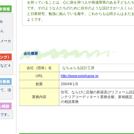
を持っていることは、心に病を持つ人や発達障害のある子どもた
です。そのような人たちのために自分のような設計士が一人くら
と日夜研究、勉強に励んでいる最中。これからも山田さんはまだ
ようです。
み
さん
料メーカ
会社概要
断など４
会社（団体）名
なちゅらる設計工房
た
URL
http://www.epiphanie.jp
創業
2004年1月
して、項
住宅、ならびに店舗の新築及びリフォーム設
業務内容
ンテリアコーディネート業務全般、家相鑑定
の相談業務
集です。