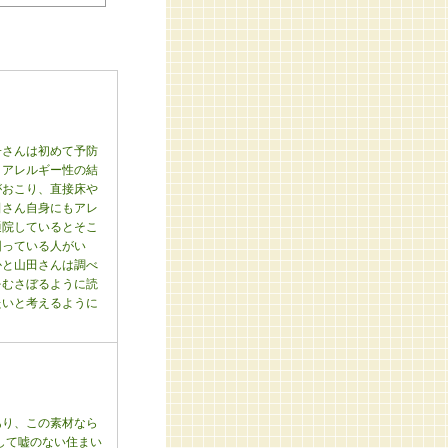
子さんは初めて予防
。アレルギー性の結
がおこり、直接床や
田さん自身にもアレ
通院しているとそこ
困っている人がい
かと山田さんは調べ
をむさぼるように読
たいと考えるように
あり、この素材なら
して嘘のない住まい