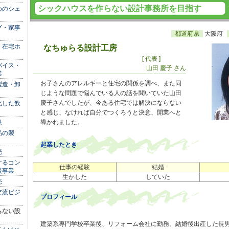
シックハウスを作らない設計事務所を目指す
めのシェ
グ・家事
都道府県
大阪府
、在宅ホ
なちゅらる設計工房
[ 代表 ]
バイス・
山田 慶子 さん
業
お子さんのアレルギーと住宅の関係を調べ、また同
製造・卸
じような問題で悩んでいる人の話を聞いていた山田
慶子さんでしたが、今ある住宅では解決にならない
化した飲
と感じ、なければ自分でつくろうと決意、開業へと
泉
導かれました。
品の製
起業したとき
売
するコン
仕事の経験
結婚
援事業
生かした
していた
売
交流ビジ
プロフィール
らない設
建築系専門学校卒業後、リフォーム会社に勤務。結婚後出産した長