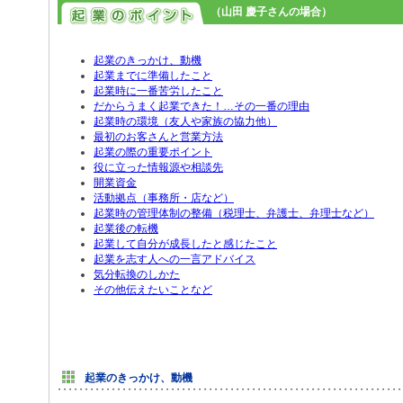
（山田 慶子さんの場合）
起業のきっかけ、動機
起業までに準備したこと
起業時に一番苦労したこと
だからうまく起業できた！…その一番の理由
起業時の環境（友人や家族の協力他）
最初のお客さんと営業方法
起業の際の重要ポイント
役に立った情報源や相談先
開業資金
活動拠点（事務所・店など）
起業時の管理体制の整備（税理士、弁護士、弁理士など）
起業後の転機
起業して自分が成長したと感じたこと
起業を志す人への一言アドバイス
気分転換のしかた
その他伝えたいことなど
起業のきっかけ、動機