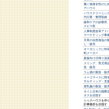
働く独身女性のた
アハウス
ハウスクリーニン
代行業・整理収納
緩和ケアの診療所
スピス医
人事制度改革アド
マーケティング事
天草の自然海塩の
し・販売
オーガニックに特
料メーカー
家族向け日帰り温
スリング、育児用
造・販売
ラム酒の製造・販
イーコマースに関
サルティング・支
授乳服の製造・販
タイと日本の国際
ネスを目指す
シックハウスを作
計事務所を目指す