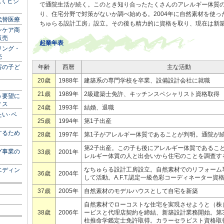
広くビジ
で通院生活が続く。このとき知り合ったたくさんのアレルギー体質
り、住宅分野で対策がないか調べ始める。2004年に自然素材を使
代替医療
ちゅらる設計工房」設立。その後も精力的に資格を取り、現在は新
ンケア商
販売
起業年表
リング・
売
害の子ど
年齢
西暦
主な活動
20歳
1988年
建築系の専門学校を卒業、設備設計会社に就職
21歳
1989年
2級建築士免許、キッチンスペシャリスト資格取
う要望に
ィス
24歳
1993年
結婚、退職
い･ベ
25歳
1994年
第1子出産
するため
28歳
1997年
第1子がアレルギー体質であることが判明。通院
第2子出産。この子も後にアレルギー体質であるこ
グ事業の
33歳
2001年
レルギー体質の人と出会いから住宅のことを調査
なちゅらる設計工房設立。自然素材でのリフォーム
エディン
36歳
2004年
して活動。A.F.T.認定一級色彩コーディネーター
37歳
2005年
自然素材のモデルハウスとして自宅を新築
自然素材でローコストな住宅を実現させようと（株
38歳
2006年
ービスと代理店契約を締結、新築設計業務開始。第
柱推命学鑑定士免許取得。カラーセラピスト資格