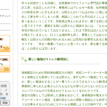
作りを目指すことを目標に、自然素材でのリフォーム専門設計事
計工房」を設立したのです。事務所にはアレルギー疾患、化学物
どの疾患を持った方もきます。山田さんがいつもはがゆいと感じ
クナンバ
出して家を作ってしまった後、相談にこられても手のほどこしよ
多々あるということです。対処策は考えられますが、建てる前に
と思うそうです。建築する前に山田さんに相談するには、「なち
存在が知られていなくてはなりません。これまで宣伝はほとんど
が増えていきました。口コミは成約率も高く、事業としてはあり
幅広く山田さんの活動が知られるためには告知の必要性もあると
そうです。「本を一冊書いてみたいと思っています。家を建てる
ば」と山田さんは言います。
新しい勉強がストレス解消法に
地相鑑定のための四柱推命鑑定士の免許、色彩コーディネーター
スト資格なども取得している山田さん。多忙な中いつ勉強してい
が、新しい勉強をすることが一番リラックスできるストレス解消
を段階
事務所に来られたお客さんたちもなかなか帰りたがらないのだと
、 メ
りにパワフルなので元気をわけてもらいにくるのだそうです。
回、全
最近の活動としては取得した資格を生かして、家相相談や風水カ
詳細
]
アコーディネート相談、主婦の目からみた間取り相談なども好評
うな仕事をする人のためにスクールも開講しようと計画中です。