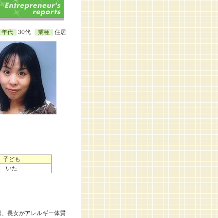
年代
30代
業種
住居
子ども
いた
男、長女がアレルギー体質