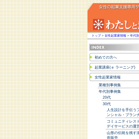
トップ
>
女性起業家情報
>
年代
初めての方へ
起業講座(ｅ ラーニング)
女性起業家情報
業種別事例集
年代別事例集
20代
30代
人生設計を手伝う
ンシャル・プラン
コミュニティレス
デイサービスの運
山形の伝統を残す
造販売