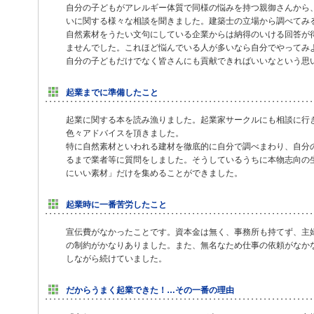
自分の子どもがアレルギー体質で同様の悩みを持つ親御さんから
いに関する様々な相談を聞きました。建築士の立場から調べてみ
自然素材をうたい文句にしている企業からは納得のいける回答が
ませんでした。これほど悩んでいる人が多いなら自分でやってみ
自分の子どもだけでなく皆さんにも貢献できればいいなという思
起業までに準備したこと
起業に関する本を読み漁りました。起業家サークルにも相談に行
色々アドバイスを頂きました。
特に自然素材といわれる建材を徹底的に自分で調べまわり、自分
るまで業者等に質問をしました。そうしているうちに本物志向の
にいい素材」だけを集めることができました。
起業時に一番苦労したこと
宣伝費がなかったことです。資本金は無く、事務所も持てず、主
の制約がかなりありました。また、無名なため仕事の依頼がなか
しながら続けていました。
だからうまく起業できた！…その一番の理由