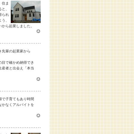
、住ま
ると、
得られ
よう、
いから起業しました。
き先輩の起業家から
の目で確かめ納得でき
生産者と出会え「本当
婦で子育てもあり時間
なかなくアルバイトを