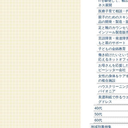
ITを駆使して、幅
ネス展開
医療子育て相談・
親子のためのスキ
品の開発・製造・
足と靴のカウンセ
インソール製造販
言語障害・発達障
もと親のサポート
子どもの金銭教育
働き続けたいとい
応えるネットオフ
お母さんを応援した
ビーシッター会社
女性の身体をケア
の複合施設
ハウスクリーニン
パイオニア
美濃和紙で作るウ
グドレス
40代
50代
60代
地域別事例集