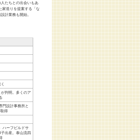
の人たちとの出会いもあ
った家造りを提案する「な
築設計業務も開始。
得
が続く
とが判明。多くのア
する
専門設計事務所と
資格取得
）ハーフビルドサ
3子出産。泰山流四
取得