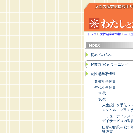
トップ
>
女性起業家情報
>
年代
初めての方へ
起業講座(ｅ ラーニング)
女性起業家情報
業種別事例集
年代別事例集
20代
30代
人生設計を手伝う
ンシャル・プラン
コミュニティレス
デイサービスの運
山形の伝統を残す
造販売