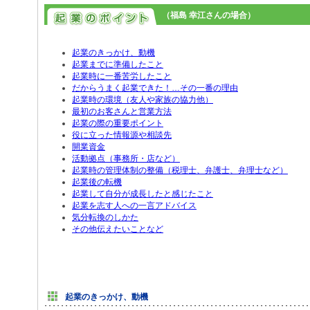
（福島 幸江さんの場合）
起業のきっかけ、動機
起業までに準備したこと
起業時に一番苦労したこと
だからうまく起業できた！…その一番の理由
起業時の環境（友人や家族の協力他）
最初のお客さんと営業方法
起業の際の重要ポイント
役に立った情報源や相談先
開業資金
活動拠点（事務所・店など）
起業時の管理体制の整備（税理士、弁護士、弁理士など）
起業後の転機
起業して自分が成長したと感じたこと
起業を志す人への一言アドバイス
気分転換のしかた
その他伝えたいことなど
起業のきっかけ、動機