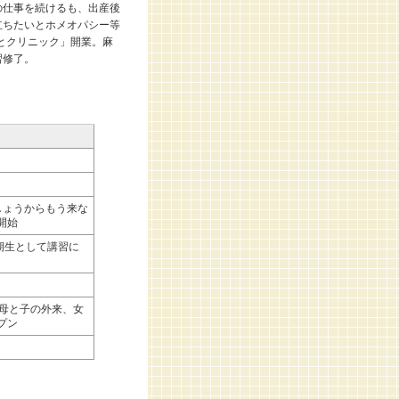
の仕事を続けるも、出産後
立ちたいとホメオパシー等
さとクリニック」開業。麻
習修了。
しょうからもう来な
を開始
期生として講習に
（母と子の外来、女
ープン