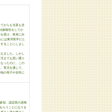
してからも当直も含
妊娠報告をしてか
葉を受け、将来に向
めには東洋医学だと
をすることにしまし
迎えました。しかし
育児までも思い通り
になったのに、この
す。育児を通して、
が他の母子や女性に
に参加、認定医の資格
てもらうことになりま