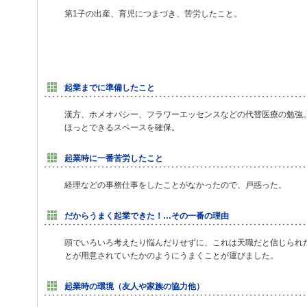
第1子の出産、育児につまづき、苦労したこと。
起業までに準備したこと
漢方、ホメオパシー、フラワーエッセンスなどの代替医療の勉強
ほっとできるスペースを確保。
起業時に一番苦労したこと
経理などの事務仕事をしたことがなかったので、戸惑った。
だからうまく起業できた！…その一番の理由
頭でいろいろ考えたり悩んだりせずに、これは天職だと信じられ
とが用意されていたかのようにうまくことが運びました。
起業時の環境（友人や家族の協力他）