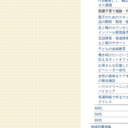
ITを駆使して、幅
ネス展開
医療子育て相談・
親子のためのスキ
品の開発・製造・
足と靴のカウンセ
インソール製造販
言語障害・発達障
もと親のサポート
子どもの金銭教育
働き続けたいとい
応えるネットオフ
お母さんを応援した
ビーシッター会社
女性の身体をケア
の複合施設
ハウスクリーニン
パイオニア
美濃和紙で作るウ
グドレス
40代
50代
60代
地域別事例集