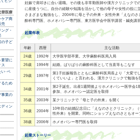
広くビジ
妊娠で肩叩きに合い退職。その後も非常勤医師や漢方クリニックで
に産後うつに。自分の経験や知識を活かして他の母子や女性の役に
代替医療
さまざまな勉強をし、2004年に母と子の外来・女性外来「えなの
ンケア商
酔科専門医、ホメオパシー専門医、東方医学会中医学講習・鍼灸講
販売
リング・
起業年表
売
害の子ど
年齢
西暦
主な活動
24歳
1992年
大学医学部卒業。大学麻酔科医局入局
う要望に
26歳
1994年
結婚。ばりばりの麻酔科医として当直等もこなす
ィス
い･ベ
第1子妊娠報告とともに麻酔科医局長より「大変で
29歳
1997年
くていいよ」と言われる。漢方クリニックで勉強
するため
第2子誕生。出産1週間後よりホメオパシー医学会1
34歳
2001年
参加、ホメオパシー認定医を取得
グ事業の
35歳
2003年
某クリニックで「母と子の外来」を開く
エディン
10年目の結婚記念日に「えなのさとクリニック」
36歳
2004年
性外来）を開業。同時にショップえなのさともオ
38歳
2006年
ホメオパシー専門医を取得
起業ストーリー