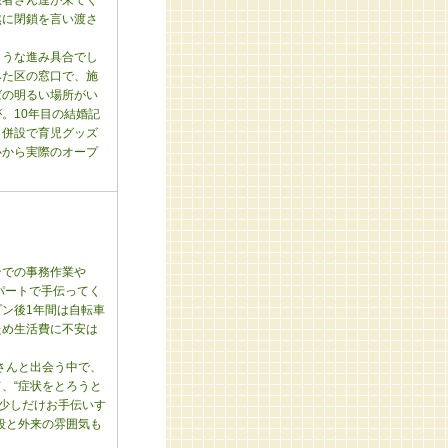
患者さん達が来てく
然に閉鎖を言い渡さ
ような進み具合でし
みた区の窓口で、施
ばの明るい場所がい
。10年目の結婚記
、併設で育児グッズ
心から実際のオープ
ンでの事務作業や
パートで手伝ってく
ン後1年間は自転車
ため生活費に不安は
さんと出会う中で、
、“症状をとろうと
に少しだけお手伝いす
段と外来の雰囲気も