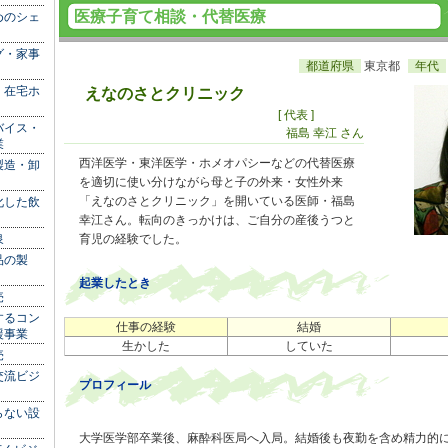
医療子育て相談・代替医療
めのシェ
グ・家事
都道府県
東京都
年代
、在宅ホ
えなのさとクリニック
[ 代表 ]
バイス・
福島 幸江 さん
業
西洋医学・東洋医学・ホメオパシーなどの代替医療
製造・卸
を適切に使い分けながら母と子の外来・女性外来
「えなのさとクリニック」を開いている医師・福島
化した飲
幸江さん。転向のきっかけは、ご自分の産後うつと
泉
育児の経験でした。
品の製
起業したとき
売
するコン
仕事の経験
結婚
援事業
生かした
していた
売
交流ビジ
プロフィール
らない設
大学医学部卒業後、麻酔科医局へ入局。結婚後も夜勤を含め精力的に