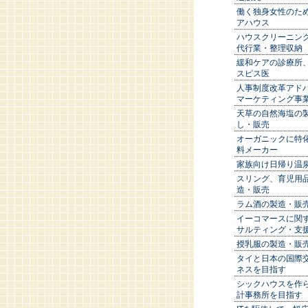
働く独身女性のた
アハウス
ハウスクリーニン
代行業・整理収納
緩和ケアの診療所
スピス医
人事制度改革アド
マーケティング事
天草の自然海塩の
し・販売
オーガニックに特
料メーカー
家族向け日帰り温
スリング、育児用
造・販売
ラム酒の製造・販
イーコマースに関
サルティング・支
授乳服の製造・販
タイと日本の国際
ネスを目指す
シックハウスを作
計事務所を目指す