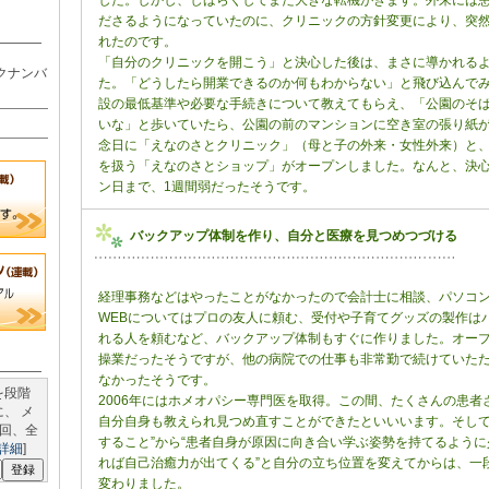
した。しかし、しばらくしてまた大きな転機がきます。外来には
ださるようになっていたのに、クリニックの方針変更により、突
れたのです。
「自分のクリニックを開こう」と決心した後は、まさに導かれる
クナンバ
た。「どうしたら開業できるのか何もわからない」と飛び込んで
設の最低基準や必要な手続きについて教えてもらえ、「公園のそ
いな」と歩いていたら、公園の前のマンションに空き室の張り紙が
念日に「えなのさとクリニック」（母と子の外来・女性外来）と
を扱う「えなのさとショップ」がオープンしました。なんと、決
ン日まで、1週間弱だったそうです。
バックアップ体制を作り、自分と医療を見つめつづける
経理事務などはやったことがなかったので会計士に相談、パソコ
WEBについてはプロの友人に頼む、受付や子育てグッズの製作は
れる人を頼むなど、バックアップ体制もすぐに作りました。オープ
操業だったそうですが、他の病院での仕事も非常勤で続けていた
なかったそうです。
を段階
2006年にはホメオパシー専門医を取得。この間、たくさんの患者
、 メ
自分自身も教えられ見つめ直すことができたといいいます。そして
回、全
すること”から“患者自身が原因に向き合い学ぶ姿勢を持てるよう
詳細
]
れば自己治癒力が出てくる”と自分の立ち位置を変えてからは、一
変わりました。