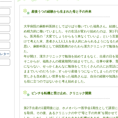
産後うつの経験から生まれた母と子の外来
大学病院の麻酔科医師としてばりばり働いていた福島さん。結婚
め精力的に働いていました。その生活が変わり始めたのは、第1子
ら。医局長の「大変でしょうからもう来なくていいよ」という言
けて考えた末、患者さん1人1人を全人的にみられるようになるた
思い、麻酔科医として病院勤務のかたわら漢方クリニックで勉強
た。
ズレター
年が開け、漢方クリニックで勉強を始めてまもなく、出産の日を
そこからが、福島さんの模索期間の始まりでした。仕事や家事、
にならない、せっかくあんなに勉強をしてたくさんの人にお世話
ままでいいのだろうか…すっかり産後うつになってしまったので
苦しさも含め新しい世界を知った福島さんは、自分の経験や知識
も役に立つのではないかと考え始めました。
ピンチを転機と受け止め、クリニック開業
第2子出産の1週間後には、ホメオパシー医学会1期生として講習
を取得。その後、あるクリニックの中で“母と子の外来”を開かせ