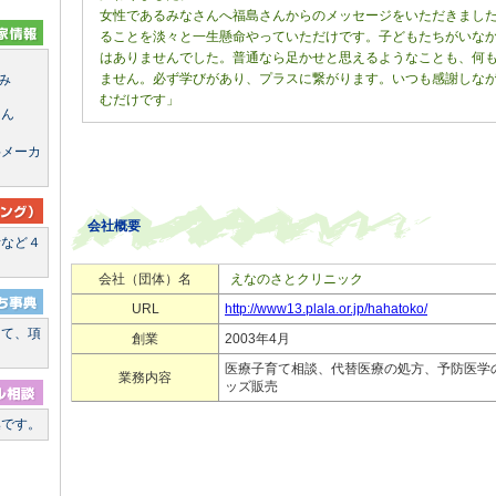
女性であるみなさんへ福島さんからのメッセージをいただきまし
ることを淡々と一生懸命やっていただけです。子どもたちがいな
はありませんでした。普通なら足かせと思えるようなことも、何
ません。必ず学びがあり、プラスに繋がります。いつも感謝しな
み
むだけです」
さん
料メーカ
会社概要
断など４
た
会社（団体）名
えなのさとクリニック
URL
http://www13.plala.or.jp/hahatoko/
して、項
創業
2003年4月
医療子育て相談、代替医療の処方、予防医学
業務内容
ッズ販売
集です。