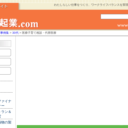
わたしらしい仕事をつくり、ワークライフバランスを実
別事例集
>
30代
> 医療子育て相談・代替医療
ファイナ
ナー
トラン＆
営
漬物の製