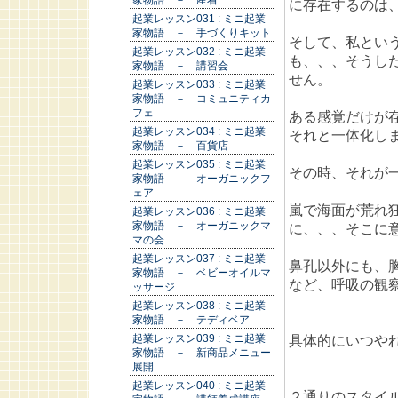
家物語 － 産着
に存在するのは
起業レッスン031 : ミニ起業
家物語 － 手づくりキット
そして、私とい
起業レッスン032 : ミニ起業
も、、、そうし
家物語 － 講習会
せん。
起業レッスン033 : ミニ起業
家物語 － コミュニティカ
フェ
ある感覚だけが
起業レッスン034 : ミニ起業
それと一体化し
家物語 － 百貨店
起業レッスン035 : ミニ起業
その時、それが
家物語 － オーガニックフ
ェア
嵐で海面が荒れ
起業レッスン036 : ミニ起業
家物語 － オーガニックマ
に、、、そこに
マの会
起業レッスン037 : ミニ起業
鼻孔以外にも、
家物語 － ベビーオイルマ
など、呼吸の観
ッサージ
起業レッスン038 : ミニ起業
家物語 － テディベア
起業レッスン039 : ミニ起業
具体的にいつや
家物語 － 新商品メニュー
展開
起業レッスン040 : ミニ起業
２通りのスタイ