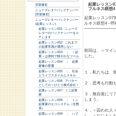
起業レッスン07
宮坂修史
フルネス瞑想4 
ニューズレターバックナンバー
[宮坂修史]
起業レッスン079
ニューズレターバックナンバー
ルネス瞑想4 - 
(起業レッスン)
━━━━━━━
起業レッスン001 : ニューズ
レターのバックナンバーをＵ
Ｐします
起業レッスン002 : これまで
の起業常識が通用しない
前回は、＜マイ
起業レッスン003 ： ＜起
した。
業＞は便利で軽やかなツール
起業レッスン004 ： 起業
家像の変遷
起業レッスン005 ： 社会
１．私たちは、
とライフスタイルとスキル
起業レッスン006 : アバター
２．思考も行動
としての＜ひとり株式会社＞
起業レッスン007 : ミニ起業
３．無自覚にリ
家
しまう。
起業レッスン008 ： ミニ
起業家のエコシステム（生態
系）
４．＜囚われ人
起業レッスン009 ： ハブ
し、＜なにもし