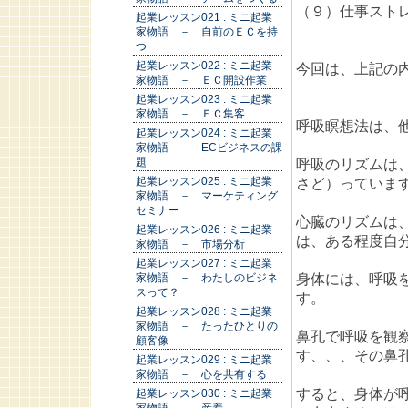
（９）仕事スト
起業レッスン021 : ミニ起業
家物語 － 自前のＥＣを持
つ
起業レッスン022 : ミニ起業
今回は、上記の
家物語 － ＥＣ開設作業
起業レッスン023 : ミニ起業
家物語 － ＥＣ集客
呼吸瞑想法は、
起業レッスン024 : ミニ起業
家物語 － ECビジネスの課
題
呼吸のリズムは
起業レッスン025 : ミニ起業
さど）っていま
家物語 － マーケティング
セミナー
心臓のリズムは
起業レッスン026 : ミニ起業
は、ある程度自
家物語 － 市場分析
起業レッスン027 : ミニ起業
身体には、呼吸
家物語 － わたしのビジネ
スって？
す。
起業レッスン028 : ミニ起業
家物語 － たったひとりの
鼻孔で呼吸を観
顧客像
す、、、その鼻
起業レッスン029 : ミニ起業
家物語 － 心を共有する
すると、身体が
起業レッスン030 : ミニ起業