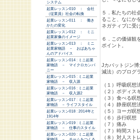
システム
起業レッスン010 ： 会社
５．私たちの社
（従業員）社会の転換
ること、なにか
起業レッスン011 ： 働き
ネガティブに受
かたの変化
起業レッスン012 ： ミニ
起業家像のイメージ
６．この価値観
起業レッスン013 ： ミニ
ポイント。
起業家物語 － おばあちゃ
んのアドバイス
起業レッスン014 : ミニ起業
Jカバットジン
家物語 － マイクロカンパ
ニー
減法）のプログ
起業レッスン015 : ミニ起業
家物語 － 収入源
（１）呼吸瞑想
起業レッスン016 : ミニ起業
（２）ボディス
家物語 － 収入源2
（３）食べる瞑
起業レッスン017 : ミニ起業
（４）静座瞑想
家物語 － ライフスタイル
（５）ヨーガ瞑
起業レッスン018 : 2014年と
1914年
（６）歩行瞑想
起業レッスン019 : ミニ起業
（７）痛み
家物語 － 仕事のスタイル
（７）時間スト
起業レッスン020 : ミニ起業
（８）対人スト
家物語 － チームをつくる