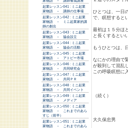
家物語 － 講師養成講座
起業レッスン041 : ミニ起業
ひとつは、一日
家物語 － 講師の仕事場
で、瞑想すると
起業レッスン042 : ミニ起業
家物語 － ミニ起業家的講
師の創出
最初は１５分ほ
起業レッスン043 : ミニ起業
と長くするとい
家物語 － 協会設立
起業レッスン044 : ミニ起業
もうひとつは、
家物語 － 協会の活動
起業レッスン045 : ミニ起業
家物語 － アトピー市場
なにかの理由で
起業レッスン046 : ミニ起業
が殺到して混乱
家物語 － 共同研究会
この呼吸瞑想に
起業レッスン047 : ミニ起業
家物語 － 共同ＰＲ
起業レッスン048 : ミニ起業
家物語 － 共同イベント
（続く）
起業レッスン049 : ミニ起業
家物語 － メディア
起業レッスン050 : ミニ起業
家物語 － これまでのあら
すじ（前半）
大久保忠男
起業レッスン051 : ミニ起業
家物語 － これまでのあら