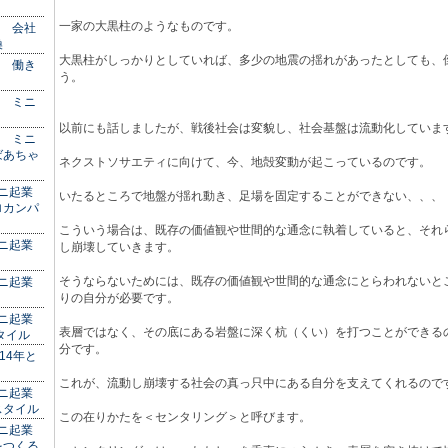
一家の大黒柱のようなものです。
： 会社
換
大黒柱がしっかりとしていれば、多少の地震の揺れがあったとしても、
： 働き
う。
： ミニ
ジ
以前にも話しましたが、戦後社会は変貌し、社会基盤は流動化していま
： ミニ
ばあちゃ
ネクストソサエティに向けて、今、地殻変動が起こっているのです。
ミニ起業
いたるところで地盤が揺れ動き、足場を固定することができない、、、
ロカンパ
こういう場合は、既存の価値観や世間的な通念に執着していると、それ
ミニ起業
し崩壊していきます。
そうならないためには、既存の価値観や世間的な通念にとらわれないと
ミニ起業
りの自分が必要です。
ミニ起業
表層ではなく、その底にある岩盤に深く杭（くい）を打つことができる
タイル
分です。
014年と
これが、流動し崩壊する社会の真っ只中にある自分を支えてくれるので
ミニ起業
スタイル
この在りかたを＜センタリング＞と呼びます。
ミニ起業
をつくる