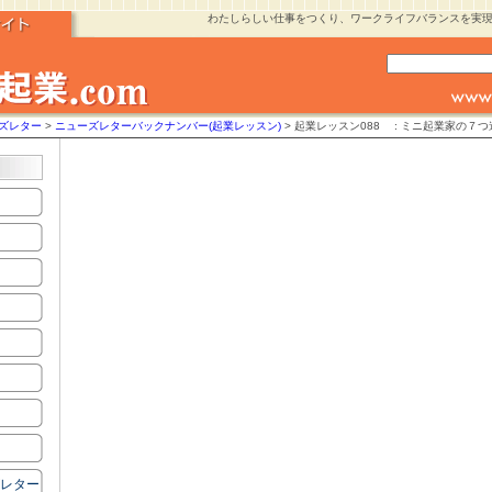
わたしらしい仕事をつくり、ワークライフバランスを実
ーズレター
>
ニューズレターバックナンバー(起業レッスン)
> 起業レッスン088 : ミニ起業家の７つ道
ズレター