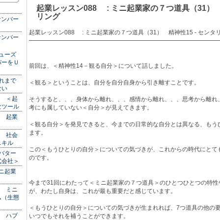
起業レッスン088 : ミニ起業家の７つ道具（31） 精
リング
ナンバー
起業レッスン088 : ミニ起業家の７つ道具（31） 精神性15 - センタ
ナンバー
━━━━━━━━━━━━━━━━━━━━━━━━━━━━━━━━
ニューズ
バーをＵ
前回は、＜精神性14－観る自分＞について話しました。
これまで
＜観る＞ということは、自分を自分自身から引き離すことです。
しない
： ＜起
そうすると、、、身体から離れ、、、感情から離れ、、、思考から離れ
なツール
考にも属していない＜自分＞が見えてきます。
： 起業
＜観る自分＞を発見できると、今までの日常的な自分とは異なる、もう
ます。
： 社会
スキル
この＜もうひとりの自分＞についての気づきが、これからの時代にとて
アバター
のです。
式会社＞
ミニ起業
今まで31回にわたって＜ミニ起業家の７つ道具＞のひとつひとつの特性
： ミニ
が、わたし自身は、これが最も重要だと感じています。
ム（生態
＜もうひとりの自分＞についての気づきが生まれれば、7つ道具の他の
： ハブ
いつでもそれを補うことができます。