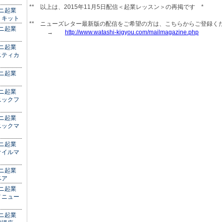
** 以上は、2015年11月5日配信＜起業レッスン＞の再掲です *
ミニ起業
りキット
** ニューズレター最新版の配信をご希望の方は、こちらからご登録く
ミニ起業
→
http://www.watashi-kigyou.com/mailmagazine.php
ミニ起業
ニティカ
ミニ起業
ミニ起業
ニックフ
ミニ起業
ニックマ
ミニ起業
オイルマ
ミニ起業
ベア
ミニ起業
メニュー
ミニ起業