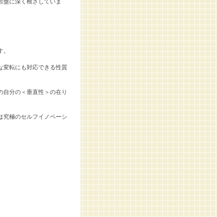
岩盤に深く根ざしていま
す。
な変転にも対応できる性質
の自分の＜垂直性＞の在り
は究極のセルフイノベーシ