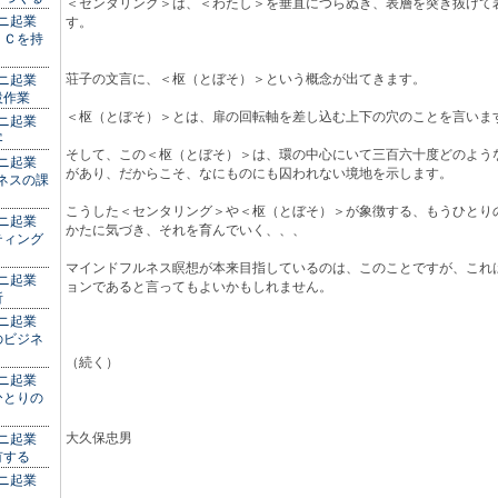
＜センタリング＞は、＜わたし＞を垂直につらぬき、表層を突き抜けて
ミニ起業
す。
ＥＣを持
荘子の文言に、＜枢（とぼそ）＞という概念が出てきます。
ミニ起業
設作業
＜枢（とぼそ）＞とは、扉の回転軸を差し込む上下の穴のことを言いま
ミニ起業
客
そして、この＜枢（とぼそ）＞は、環の中心にいて三百六十度どのよう
ミニ起業
があり、だからこそ、なにものにも囚われない境地を示します。
ネスの課
こうした＜センタリング＞や＜枢（とぼそ）＞が象徴する、もうひとり
ミニ起業
かたに気づき、それを育んでいく、、、
ティング
マインドフルネス瞑想が本来目指しているのは、このことですが、これ
ミニ起業
ョンであると言ってもよいかもしれません。
析
ミニ起業
のビジネ
（続く）
ミニ起業
ひとりの
大久保忠男
ミニ起業
有する
ミニ起業