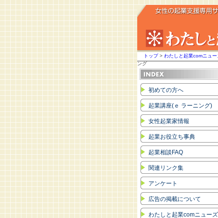
トップ
>
わたしと起業comニュ
ング
初めての方へ
起業講座(ｅ ラーニング)
女性起業家情報
起業お役立ち事典
起業相談FAQ
関連リンク集
アンケート
広告の掲載について
わたしと起業comニュー