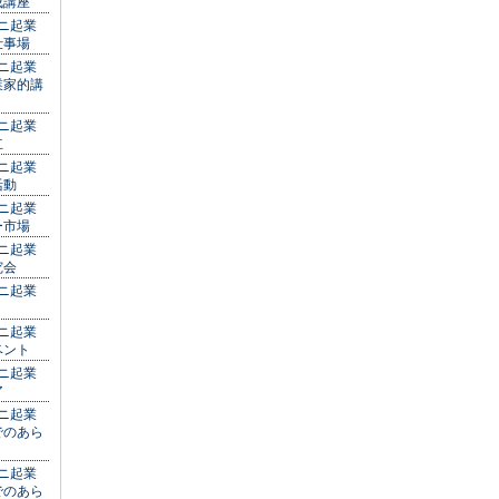
成講座
ミニ起業
仕事場
ミニ起業
業家的講
ミニ起業
立
ミニ起業
活動
ミニ起業
ー市場
ミニ起業
究会
ミニ起業
Ｒ
ミニ起業
ベント
ミニ起業
ア
ミニ起業
でのあら
ミニ起業
でのあら