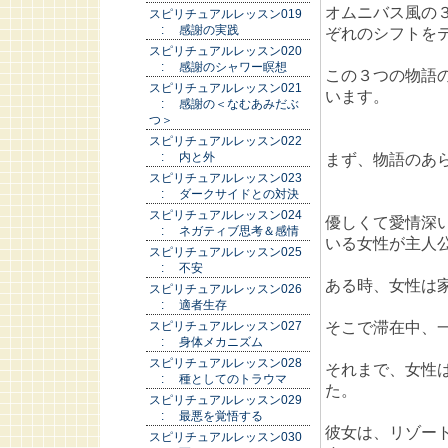
オムニバス風の
スピリチュアルレッスン019
: 感謝の実践
ぞれのシフトを
スピリチュアルレッスン020
: 感謝のシャワー瞑想
この３つの物語
スピリチュアルレッスン021
います。
: 感謝の＜なむあみだぶ
つ＞
スピリチュアルレッスン022
: 内と外
まず、物語のあ
スピリチュアルレッスン023
: ダークサイドとの対決
スピリチュアルレッスン024
優しくて愛情深
: ネガティブ思考＆感情
いる女性が主人
スピリチュアルレッスン025
: 不安
ある時、女性は
スピリチュアルレッスン026
: 適者生存
そこで滞在中、
スピリチュアルレッスン027
: 身体メカニズム
スピリチュアルレッスン028
それまで、女性
: 種としてのトラウマ
た。
スピリチュアルレッスン029
: 最悪を覚悟する
彼女は、リゾー
スピリチュアルレッスン030