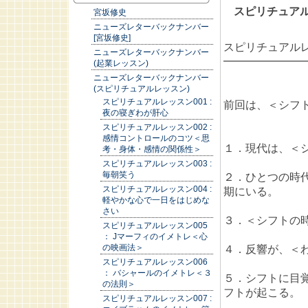
スピリチュアル
宮坂修史
ニューズレターバックナンバー
[宮坂修史]
スピリチュアルレ
ニューズレターバックナンバー
━━━━━━━
(起業レッスン)
ニューズレターバックナンバー
(スピリチュアルレッスン)
スピリチュアルレッスン001 :
前回は、＜シフ
夜の寝ぎわが肝心
スピリチュアルレッスン002 :
感情コントロールのコツ＜思
１．現代は、＜
考・身体・感情の関係性＞
スピリチュアルレッスン003 :
毎朝笑う
２．ひとつの時
スピリチュアルレッスン004 :
期にいる。
軽やかな心で一日をはじめな
さい
３．＜シフトの
スピリチュアルレッスン005
： Jマーフィのイメトレ＜心
の映画法＞
４．反響が、＜
スピリチュアルレッスン006
： バシャールのイメトレ＜３
５．シフトに目
の法則＞
フトが起こる。
スピリチュアルレッスン007 :