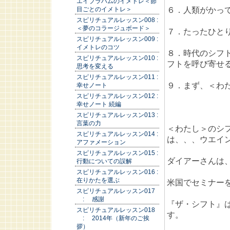
エイブラハムのイメトレ＜節
６．人類がかっ
目ごとのイメトレ＞
スピリチュアルレッスン008 :
＜夢のコラージュボード＞
７．たったひと
スピリチュアルレッスン009 :
イメトレのコツ
８．時代のシフ
スピリチュアルレッスン010 :
フトを呼び寄せ
思考を変える
スピリチュアルレッスン011 :
９．まず、＜わ
幸せノート
スピリチュアルレッスン012 :
幸せノート 続編
スピリチュアルレッスン013 :
言葉の力
＜わたし＞のシ
スピリチュアルレッスン014 :
は、、、ウエイン
アファメーション
スピリチュアルレッスン015 :
ダイアーさんは
行動についての誤解
スピリチュアルレッスン016 :
在りかたを選ぶ
米国でセミナーを
スピリチュアルレッスン017
: 感謝
『ザ・シフト』
スピリチュアルレッスン018
す。
: 2014年（新年のご挨
拶）